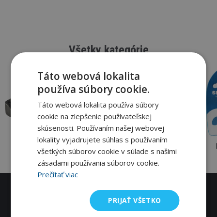
Všetky kategórie
Táto webová lokalita
používa súbory cookie.
Táto webová lokalita používa súbory
cookie na zlepšenie používateľskej
skúsenosti. Používaním našej webovej
lokality vyjadrujete súhlas s používaním
Okuliare
Plavky
Čiapky
všetkých súborov cookie v súlade s našimi
zásadami používania súborov cookie.
Prečítať viac
Cez 12 tisíc plavcov sa nemôže mýliť
PRIJAŤ VŠETKO
Pridaj sa k nim na
Youtube
,
Facebook
a
Instagram
!