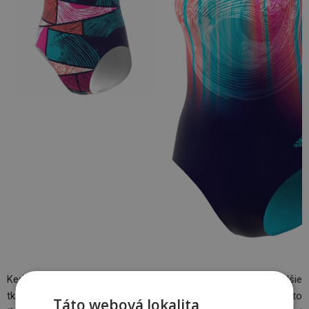
Keď v názve plaviek neuvidíte názov Parley, nevadí. Aj ďalšie
tkaniny od Adidas sú vyrábané z plastového odpadu. Sú to
Táto webová lokalita