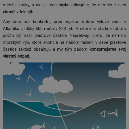
menšie kúsky, a nie je teda nijako udivujúce, že nemálo z nich
skončí v tele rýb.
Aby sme boli konkrétni, pred nejakou dobou vylovili vedci v
Atlantiku z hĺbky 600 metrov 233 rýb. V skoro tri štvrtine tohoto
počtu rýb našli plastové častice. Neprekvapí preto, že nemálo
morských rýb, ktoré skončia na našom tanieri, v sebe plastové
častice taktiež obsahujú a my tým pádom
konzumujeme svoj
vlastný odpad.