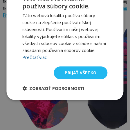
tkanina Infinitex+
a
Infinitex Fitness Eco
. Z prvej jmenovanej
používa súbory cookie.
tkaniny sú plavky
Adidas Performance
, z tej druhej sú to
Adidas
Táto webová lokalita používa súbory
Fitness Training Suit
.
cookie na zlepšenie používateľskej
skúsenosti. Používaním našej webovej
lokality vyjadrujete súhlas s používaním
všetkých súborov cookie v súlade s našimi
zásadami používania súborov cookie.
Prečítať viac
PRIJAŤ VŠETKO
ZOBRAZIŤ PODROBNOSTI