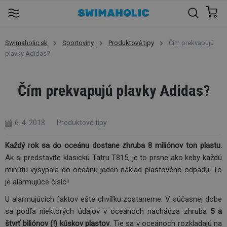
Swimaholic.sk
Sportoviny
Produktové tipy
Čím prekvapujú
plavky Adidas?
Čím prekvapujú plavky Adidas?
6. 4. 2018
Produktové tipy
Každý rok sa do oceánu dostane zhruba 8 miliónov ton plastu.
Ak si predstavíte klasickú Tatru T815, je to prsne ako keby každú
minútu vysypala do oceánu jeden náklad plastového odpadu. To
je alarmujúce číslo!
U alarmujúcich faktov ešte chvíľku zostaneme. V súčasnej dobe
sa podľa niektorých údajov v oceánoch nachádza zhruba
5 a
štvrť biliónov (!) kúskov plastov
. Tie sa v oceánoch rozkladajú na