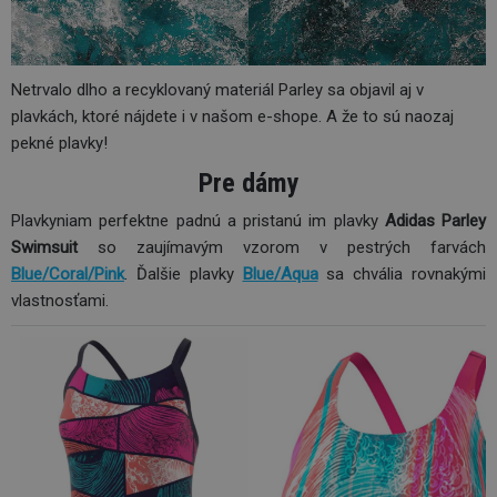
Netrvalo dlho a recyklovaný materiál Parley sa objavil aj v
plavkách, ktoré nájdete i v našom e-shope. A že to sú naozaj
pekné plavky!
Pre dámy
Plavkyniam perfektne padnú a pristanú im plavky
Adidas Parley
Swimsuit
so zaujímavým vzorom v pestrých farvách
Blue/Coral/Pink
. Ďalšie plavky
Blue/Aqua
sa chvália rovnakými
vlastnosťami.