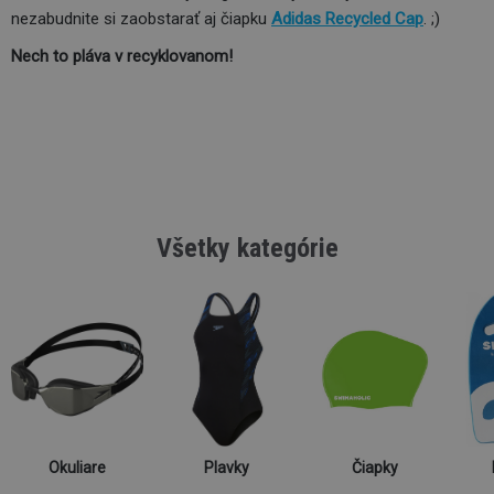
nezabudnite si zaobstarať aj čiapku
Adidas Recycled Cap
. ;)
Nech to pláva v recyklovanom!
Všetky kategórie
Okuliare
Plavky
Čiapky