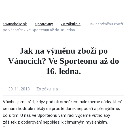
Swimaholic.sk
Sportoviny
Zo zákulisia
Jak na výměnu zboží
po Vánocích? Ve Sporteonu až do 16. ledna.
Jak na výměnu zboží po
Vánocích? Ve Sporteonu až do
16. ledna.
30. 11. 2018
Zo zákulisia
Všichni jsme rádi, když pod stromečkem nalezneme dárky, které
se nám hodí, ale někdy se prostě dárek nepodaří a přemýšlíme,
co s tím. U nás ve Sporteonu vám rádi vyjdeme vstříc aby
zážitek z obdarování nepoklesl k chmurným myšlenkám.