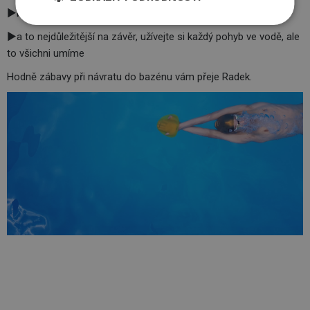
►buďte silní a trpěliví
►a to nejdůležitější na závěr, užívejte si každý pohyb ve vodě, ale
to všichni umíme
Hodně zábavy při návratu do bazénu vám přeje Radek.