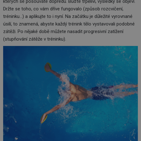
kterých se posouváte dopředu. Buďte trpěliví, výsledky se objeví.
Držte se toho, co vám dříve fungovalo (způsob rozcvičení,
tréninku…) a aplikujte to i nyní. Na začátku je důležité vyrovnané
úsilí, to znamená, abyste každý trénink tělo vystavovali podobné
zátěži. Po nějaké době můžete nasadit progresivní zatížení
(stupňování zátěže v tréninku).