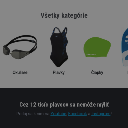
Všetky kategórie
Okuliare
Plavky
Čiapky
Cez 12 tisíc plavcov sa nemôže mýliť
Pridaj sa k nim na
Youtube
,
Facebook
a
Instagram
!