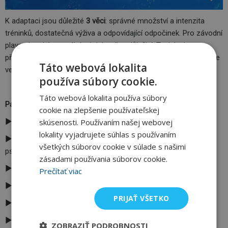
K adaptaci jsou důležité
3 věci
: správné množství a intenzita
tréninků, dostatečná výživa a odpovídající odpočinek. Pro závodní
plavce je také mentální trénink velice důležitý. To, jak plavec
přemýšlí, určuje jeho výkonnost.
Mysl je silná zbraň
, tak ji využijte
Táto webová lokalita
ve svůj prospěch.
používa súbory cookie.
Táto webová lokalita používa súbory
Pár rad na závěr
cookie na zlepšenie používateľskej
►psychika je velice důležitá, věřte si
skúsenosti. Používaním našej webovej
lokality vyjadrujete súhlas s používaním
►na začátku je důležité vyrovnané úsilí – každý trénink stejné
všetkých súborov cookie v súlade s našimi
psychické i fyzické úsilí
zásadami používania súborov cookie.
►důležité je vnímat naše tělo
Prečítať viac
►nezapomínejte před tréninkem na rozehřátí
PRIJAŤ VŠETKO
►dopřejte tělu regeneraci
►mějte pozitivní přístup
ZOBRAZIŤ PODROBNOSTI