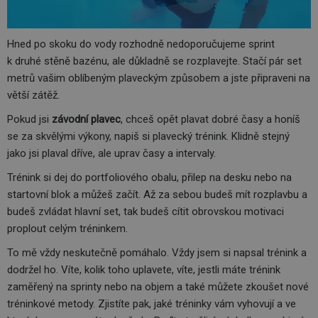
Hned po skoku do vody rozhodně nedoporučujeme sprint
k druhé stěně bazénu, ale důkladně se rozplavejte. Stačí pár set
metrů vašim oblíbeným plaveckým způsobem a jste připraveni na
větší zátěž.
Pokud jsi
závodní plavec
, chceš opět plavat dobré časy a honíš
se za skvělými výkony, napiš si plavecký trénink. Klidně stejný
jako jsi plaval dříve, ale uprav časy a intervaly.
Trénink si dej do portfoliového obalu, přilep na desku nebo na
startovní blok a můžeš začít. Až za sebou budeš mít rozplavbu a
budeš zvládat hlavní set, tak budeš cítit obrovskou motivaci
proplout celým tréninkem.
To mě vždy neskutečně pomáhalo. Vždy jsem si napsal trénink a
dodržel ho. Víte, kolik toho uplavete, víte, jestli máte trénink
zaměřený na sprinty nebo na objem a také můžete zkoušet nové
tréninkové metody. Zjistíte pak, jaké tréninky vám vyhovují a ve