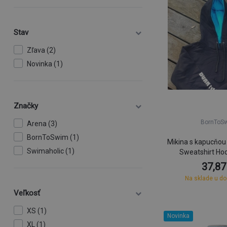
Stav
Zľava (2)
Novinka (1)
Značky
BornToS
Arena (3)
BornToSwim (1)
Mikina s kapucňo
Swimaholic (1)
Sweatshirt Hoo
37,87
Na sklade u d
Veľkosť
XS (1)
Novinka
XL (1)