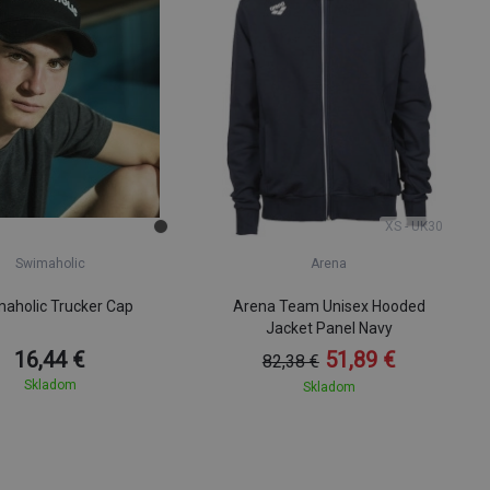
XS - UK30
Swimaholic
Arena
aholic Trucker Cap
Arena Team Unisex Hooded
Jacket Panel Navy
16,44 €
51,89 €
82,38 €
Skladom
Skladom