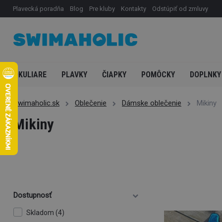
Plavecká poradňa
Blog
Pre kluby
Kontakty
Odstúpiť od zmluvy
OKULIARE
PLAVKY
ČIAPKY
POMÔCKY
DOPLNKY
Swimaholic.sk
Oblečenie
Dámske oblečenie
Mikiny
Mikiny
Dostupnosť
Skladom (4)