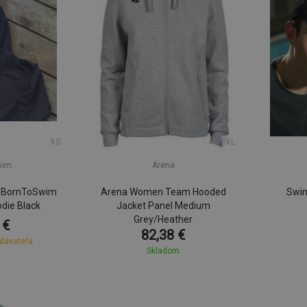
XS
XL
wim
Arena
u BornToSwim
Arena Women Team Hooded
Swim
die Black
Jacket Panel Medium
Grey/Heather
 €
82,38 €
odávateľa
Skladom