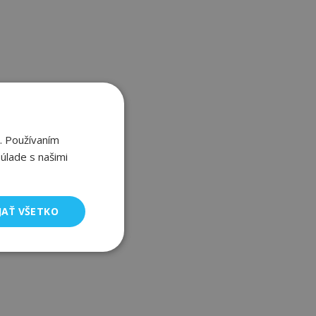
. Používaním
úlade s našimi
JAŤ VŠETKO