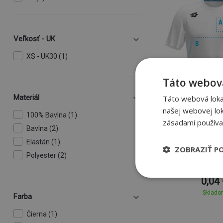
Veľkosť - UK
XS - UK30 (1)
Táto webová
Materiál
Táto webová lokal
našej webovej lok
100% Bavlna (1)
zásadami používa
Bavlna (2)
Arena
Elastán (1)
ZOBRAZIŤ P
Polyester (2)
Arena Tea
0,04
Sklad
Farba
Čierna (1)