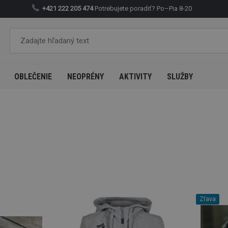
+421 222 205 474
Potrebujete poradiť?
Po–Pia 8-20
OBLEČENIE
NEOPRÉNY
AKTIVITY
SLUŽBY
Zľava