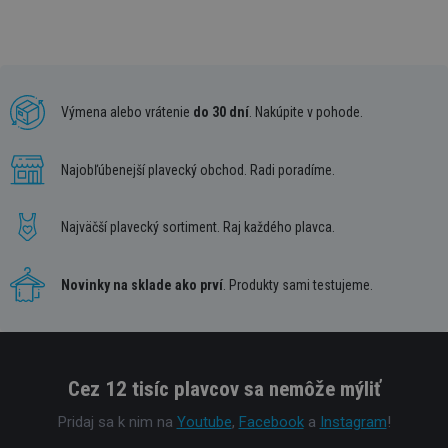
Výmena alebo vrátenie
do 30 dní
. Nakúpite v pohode.
Najobľúbenejší plavecký obchod. Radi poradíme.
Najväčší plavecký sortiment. Raj každého plavca.
Novinky na sklade ako prví
. Produkty sami testujeme.
Cez 12 tisíc plavcov sa nemôže mýliť
Pridaj sa k nim na
Youtube
,
Facebook
a
Instagram
!