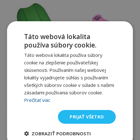
Táto webová lokalita
používa súbory cookie.
Táto webová lokalita používa súbory
Mad Wave
BornToSwim
cookie na zlepšenie používateľskej
Plavecký piškót Mad Wave
BornToSwim PB
skúsenosti. Používaním našej webovej
Flow
lokality vyjadrujete súhlas s používaním
25,98 €
14,42 €
všetkých súborov cookie v súlade s našimi
Na sklade u dodávateľa
Na sklade u dodávateľa
zásadami používania súborov cookie.
Prečítať viac
Prémiový produkt
PRIJAŤ VŠETKO
ZOBRAZIŤ PODROBNOSTI