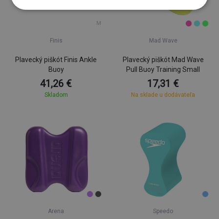
M
Finis
Mad Wave
Plavecký piškót Finis Ankle
Plavecký piškót Mad Wave
Buoy
Pull Buoy Training Small
41,26 €
17,31 €
Skladom
Na sklade u dodávateľa
Arena
Speedo