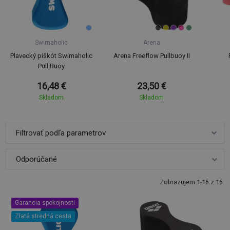
Swimaholic
Arena
Plavecký piškót Swimaholic
Arena Freeflow Pullbuoy II
Pull Buoy
16,48 €
23,50 €
Skladom
Skladom
Filtrovať podľa parametrov
Zobrazujem 1-16 z 16
Garancia spokojnosti
Zlatá stredná cesta