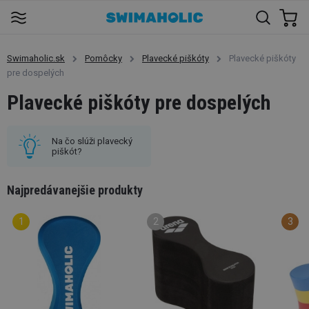
Swimaholic.sk
Pomôcky
Plavecké piškóty
Plavecké piškóty
pre dospelých
Plavecké piškóty pre dospelých
Na čo slúži plavecký
piškót?
Najpredávanejšie produkty