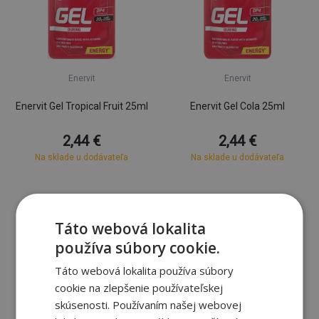
Enervit
Enervit
Enervit Gel Tropical Fruit 25ml
Enervit Gel Cola 25ml
2,44 €
2,44 €
Na sklade u dodávateľa
Na sklade u dodávateľa
Táto webová lokalita
používa súbory cookie.
Táto webová lokalita používa súbory
cookie na zlepšenie používateľskej
skúsenosti. Používaním našej webovej