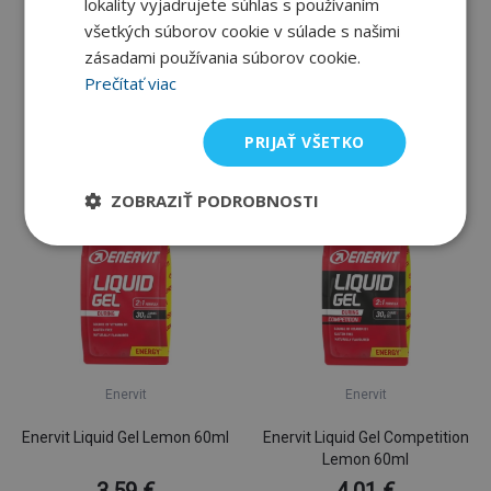
lokality vyjadrujete súhlas s používaním
Enervit
Enervit
všetkých súborov cookie v súlade s našimi
Enervit Salt Caps 120
zásadami používania súborov cookie.
Enervit Liquid Gel Orange
60ml
Prečítať viac
19,37 €
3,59 €
Skladom
Na sklade u dodávateľa
PRIJAŤ VŠETKO
ZOBRAZIŤ PODROBNOSTI
Enervit
Enervit
Enervit Liquid Gel Lemon 60ml
Enervit Liquid Gel Competition
Lemon 60ml