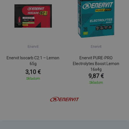
Enervit
Enervit
Enervit Isocarb C2:1 – Lemon
Enervit PURE-PRO
65g
Electrolytes Boost Lemon
16x4g
3,10 €
9,87 €
Skladom
Skladom