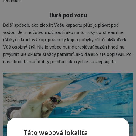
techniku.
Hurá pod vodu
Ďalší spôsob, ako zlepšiť Vašu kapacitu pľúc je plávať pod
vodou. Je množstvo možností, ako na to: ruky do streamline
(šípky) a kraulový kop, prsiarsky kop a pohyby rúk či akýkoľvek
Váš osobný štýl. Nie je vôbec nutné preplávať bazén hneď na
prvýkrát, ale skúste si vždy pamätať, ako ďaleko ste doplávali. Po
čase budete mať dobrý prehľad, ako rýchle sa zlepšujete.
Táto webová lokalita