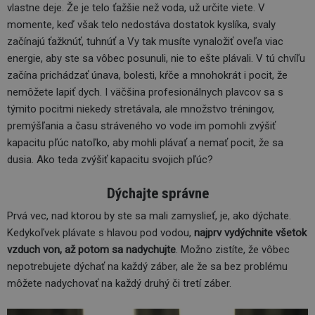
vlastne deje. Že je telo ťažšie než voda, už určite viete. V
momente, keď však telo nedostáva dostatok kyslíka, svaly
začínajú ťažknúť, tuhnúť a Vy tak musíte vynaložiť oveľa viac
energie, aby ste sa vôbec posunuli, nie to ešte plávali. V tú chvíľu
začína prichádzať únava, bolesti, kŕče a mnohokrát i pocit, že
nemôžete lapiť dych. I väčšina profesionálnych plavcov sa s
týmito pocitmi niekedy stretávala, ale množstvo tréningov,
premýšľania a času stráveného vo vode im pomohli zvýšiť
kapacitu pľúc natoľko, aby mohli plávať a nemať pocit, že sa
dusia. Ako teda zvýšiť kapacitu svojich pľúc?
Dýchajte správne
Prvá vec, nad ktorou by ste sa mali zamyslieť, je, ako dýchate.
Kedykoľvek plávate s hlavou pod vodou,
najprv vydýchnite všetok
vzduch von, až potom sa nadychujte
. Možno zistíte, že vôbec
nepotrebujete dýchať na každý záber, ale že sa bez problému
môžete nadychovať na každý druhý či tretí záber.