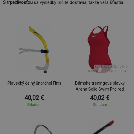
S trpezlivosťou
sa výsledky určite dostavia, takže veľa šťastia!
XL - UK38
XXL - UK40
164cm
M - UK34
L - UK36
Plavecký čelný šnorchel Finis
Dámske tréningové plavky
Arena Solid Swim Pro red
40,02 €
40,02 €
Skladom
Skladom