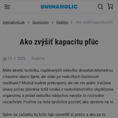
Swimaholic.sk
Sportoviny
Radíme
Ako zvýšiť kapacitu pľúc
Ako zvýšiť kapacitu pľúc
13. 3. 2023
Radíme
Máte skvelú techniku, naplávaných niekoľko desiatok kilometrov,
v bazéne skoro žijete, ale stále po niekoľkých bazénoch
nestíhate? Možná budete prekvapení, ale nie ste jediní. Väčšina
únavy počas plávania totiž vzniká z nedostatočného okysličenia
organizmu a pridať niekoľko nádychov navyše to rozhodne
nezachráni. Poďme sa teda spoločne pozrieť, ako správne na to.
Úplne na začiatku by bolo fajn vysvetliť si, prečo a ako sa to