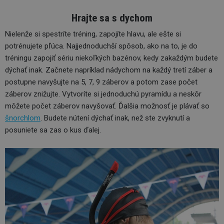
Hrajte sa s dychom
Nielenže si spestríte tréning, zapojíte hlavu, ale ešte si
potrénujete pľúca. Najjednoduchší spôsob, ako na to, je do
tréningu zapojiť sériu niekoľkých bazénov, kedy zakaždým budete
dýchať inak. Začnete napríklad nádychom na každý tretí záber a
postupne navyšujte na 5, 7, 9 záberov a potom zase počet
záberov znižujte. Vytvoríte si jednoduchú pyramídu a neskôr
môžete počet záberov navyšovať. Ďalšia možnosť je plávať so
šnorchlom
. Budete nútení dýchať inak, než ste zvyknutí a
posuniete sa zas o kus ďalej.