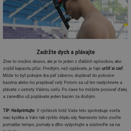
Zadržte dych a plávajte
Znie to možno desivo, ale je to jeden z ďalších spôsobov, ako
zvýšiť kapacitu pľúc. Predtým, než vyplávate, je fajn
určiť si cieľ
.
Môže to byť pokojne iba päť záberov, doplávať do polovice
bazéna alebo ho preplávať celý. Potom sa už len nadýchnete a
plávate v ústrety Vášmu cieľu. Po čase ho môžete posúvať ďalej
a zanedlho už poplávate jeden bazén za druhým.
TIP: Nešprintujte
. V rýchlosti totiž Vaše telo spotrebuje oveľa
viac kyslíka a Vám tak rýchlo dôjdu sily. Namiesto toho zvoľte
pomalšie tempo, pomaly a dlho vydychujte a sústreďte sa na