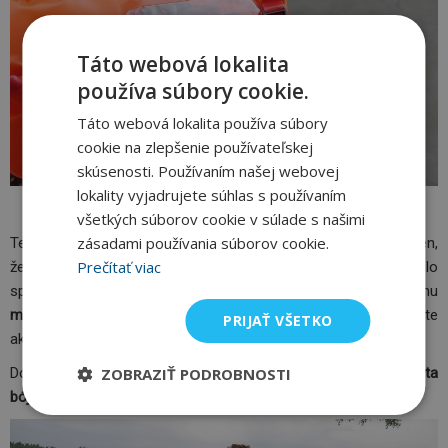
Táto webová lokalita
používa súbory cookie.
Táto webová lokalita používa súbory
cookie na zlepšenie používateľskej
skúsenosti. Používaním našej webovej
lokality vyjadrujete súhlas s používaním
Swim Secure Wild Swim Bag
všetkých súborov cookie v súlade s našimi
zásadami používania súborov cookie.
Tento veľmi podarený kúsok sme si nechali až na koniec. Nielen,
Prečítať viac
že si ho môžete pripnúť k pásu a využiť ku všetkému, čo už bolo
spomenuté u predchádzajúcich bójok, ale zároveň k nemu
možno prirobiť komfortné ramenné popruhy
a niesť ho na chrbte
PRIJAŤ VŠETKO
ako štandardný batoh.
ZOBRAZIŤ PODROBNOSTI
Dovnútra sa navyše zmestí naozaj veľa, čo umožňuje
kapacita
bójky 30 litrov.