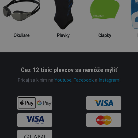
Okuliare
Plavky
Čiapky
Cez 12 tisíc plavcov sa nemôže mýliť
Pridaj sa k nim na
Youtube
,
Facebook
a
Instagram
!