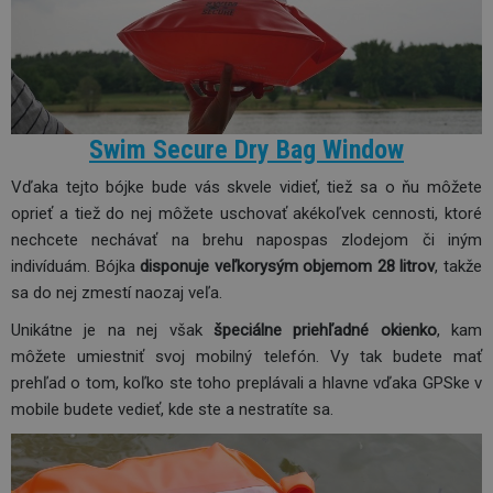
Swim Secure Dry Bag Window
Vďaka tejto bójke bude vás skvele vidieť, tiež sa o ňu môžete
oprieť a tiež do nej môžete uschovať akékoľvek cennosti, ktoré
nechcete nechávať na brehu napospas zlodejom či iným
indivíduám. Bójka
disponuje veľkorysým objemom 28 litrov
, takže
sa do nej zmestí naozaj veľa.
Unikátne je na nej však
špeciálne priehľadné okienko
, kam
môžete umiestniť svoj mobilný telefón. Vy tak budete mať
prehľad o tom, koľko ste toho preplávali a hlavne vďaka GPSke v
mobile budete vedieť, kde ste a nestratíte sa.