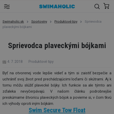
Swimaholic.sk
Sportoviny
Produktové tipy
Sprievodca
plaveckými bójkami
Sprievodca plaveckými bójkami
4. 7. 2018
Produktové tipy
Byť na otvorenej vode lepšie vidieť a tým si zaistiť bezpečie a
uchrániť svoj život pred prechádzajúcimi loďami či skútrami. Aj k
tomu môžu slúžiť plavecké bójky. Ich funkcie sa ale týmto ani
zďaleka nevyčerpávajú. V našom článku podrobnejšie
preskúmame štvoricu plaveckých bójok a povieme si, v čom tkvú
ich výhody oproti iným bójkám.
Swim Secure Tow Float