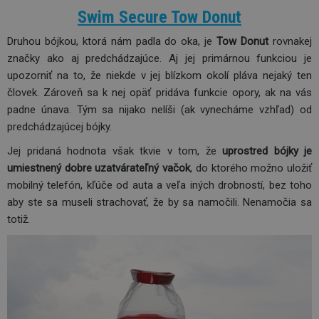
Swim Secure Tow Donut
Druhou bójkou, ktorá nám padla do oka, je
Tow Donut
rovnakej
značky ako aj predchádzajúce. Aj jej primárnou funkciou je
upozorniť na to, že niekde v jej blízkom okolí pláva nejaký ten
človek. Zároveň sa k nej opäť pridáva funkcie opory, ak na vás
padne únava. Tým sa nijako nelíši (ak vynecháme vzhľad) od
predchádzajúcej bójky.
Jej pridaná hodnota však tkvie v tom, že
uprostred bójky je
umiestnený dobre uzatvárateľný vačok
, do ktorého možno uložiť
mobilný telefón, kľúče od auta a veľa iných drobností, bez toho
aby ste sa museli strachovať, že by sa namočili. Nenamočia sa
totiž.