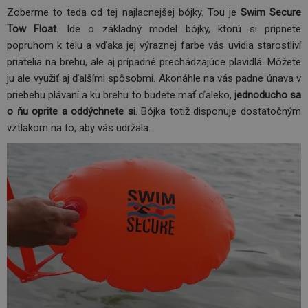
Zoberme to teda od tej najlacnejšej bójky. Tou je
Swim Secure
Tow Float
. Ide o základný model bójky, ktorú si pripnete
popruhom k telu a vďaka jej výraznej farbe vás uvidia starostliví
priatelia na brehu, ale aj prípadné prechádzajúce plavidlá. Môžete
ju ale využiť aj ďalšími spôsobmi. Akonáhle na vás padne únava v
priebehu plávaní a ku brehu to budete mať ďaleko,
jednoducho sa
o ňu oprite a oddýchnete si
. Bójka totiž disponuje dostatočným
vztlakom na to, aby vás udržala.