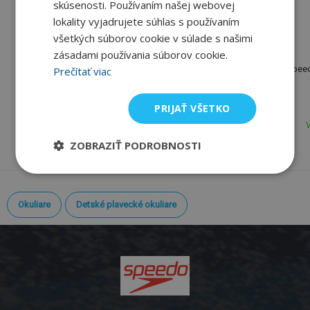
skúsenosti. Používaním našej webovej
lokality vyjadrujete súhlas s používaním
všetkých súborov cookie v súlade s našimi
Speedo
Speedo
zásadami používania súborov cookie.
Speedo Fastskin Hyper
Speedo Goggles Storage
Speed
Prečítať viac
Elite Mirror
PRIJAŤ VŠETKO
53,53 €
12,32 €
61,78 €
Skladom
V
Varianty skladom
ZOBRAZIŤ PODROBNOSTI
Okuliare
Detské plavecké okuliare