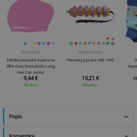
Swimaholic
Matuska Dena
Detská plavecká čiapka na
Plavecký pás pre deti 1300
D
dlhé vlasy Swimaholic Long
Aqua
Hair Cap Junior
9,44 €
15,21 €
1
Skladom
Skladom
Popis
Komentáre