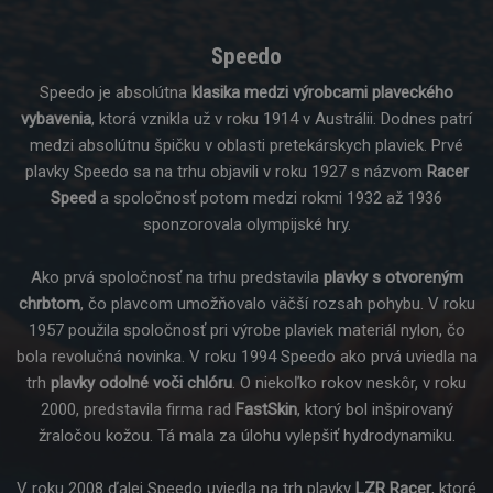
Speedo
Speedo je absolútna
klasika medzi výrobcami plaveckého
vybavenia
, ktorá vznikla už v roku 1914 v Austrálii. Dodnes patrí
medzi absolútnu špičku v oblasti pretekárskych plaviek. Prvé
plavky Speedo sa na trhu objavili v roku 1927 s názvom
Racer
Speed
a spoločnosť potom medzi rokmi 1932 až 1936
sponzorovala olympijské hry.
Ako prvá spoločnosť na trhu predstavila
plavky s otvoreným
chrbtom
, čo plavcom umožňovalo väčší rozsah pohybu. V roku
1957 použila spoločnosť pri výrobe plaviek materiál nylon, čo
bola revolučná novinka. V roku 1994 Speedo ako prvá uviedla na
trh
plavky odolné voči chlóru
. O niekoľko rokov neskôr, v roku
2000, predstavila firma rad
FastSkin
, ktorý bol inšpirovaný
žraločou kožou. Tá mala za úlohu vylepšiť hydrodynamiku.
V roku 2008 ďalej Speedo uviedla na trh plavky
LZR Racer
, ktoré