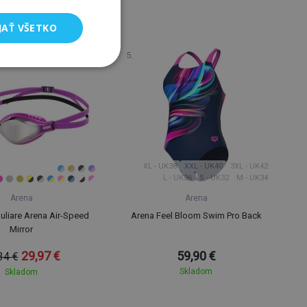
JAŤ VŠETKO
XS - UK30
XL - UK38
XXL - UK40
3XL - UK42
L - UK36
S - UK32
M - UK34
Arena
Arena
uliare Arena Air-Speed
Arena Feel Bloom Swim Pro Back
Mirror
29,97 €
59,90 €
34 €
Skladom
Skladom