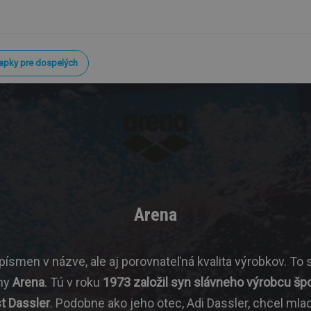
iapky pre dospelých
Arena
ísmen v názve, ale aj porovnateľná kvalita výrobkov. To
rmy
Arena
. Tú v roku
1973 založil syn slávneho výrobcu špo
t Dassler
. Podobne ako jeho otec, Adi Dassler, chcel mla