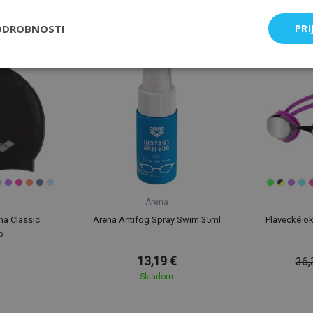
Najpredávanejšie od značky
ODROBNOSTI
PRI
Arena
na Classic
Arena Antifog Spray Swim 35ml
Plavecké ok
p
13,19 €
36,
Skladom