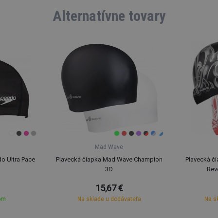
Alternatívne tovary
Mad Wave
o Ultra Pace
Plavecká čiapka Mad Wave Champion
Plavecká č
3D
Rev
15,67 €
om
Na sklade u dodávateľa
Na s