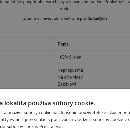
eda sa ľahšie prispôsobí tvaru hlavy a lepšie vám sadne. Poskytuje ti
efekt.
Určené v univerzálnej veľkosti pre
dospelých
.
Popis
100% Silikón
Nepriepustná
Na dlhé vlasy
Bezšvová
Dospelý
 lokalita používa súbory cookie.
Biela
ita používa súbory cookie na zlepšenie používateľskej skúsenosti
ality vyjadrujete súhlas s používaním všetkých súborov cookie v s
nia súborov cookie.
Prečítať viac