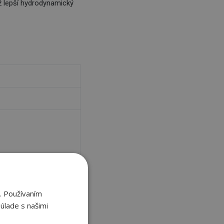
ež lepší hydrodynamický
. Používaním
úlade s našimi