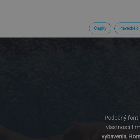
Čiapky
Plavecké č
Podobný font p
vlastnosti fi
vybavenia, Hors