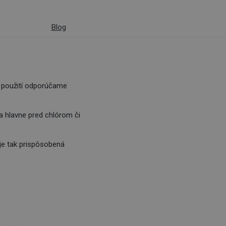
Blog
Po použití odporúčame
a hlavne pred chlórom či
 je tak prispôsobená