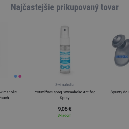
Najčastejšie prikupovaný tovar
Swimaholic
Swimaholic
Protimlžiaci sprej Swimaholic Antifog
Špunty do 
Pouch
Spray
9,05 €
Skladom