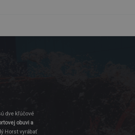
 sú dve kľúčové
rtovej obuvi a
dý Horst vyrábať