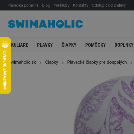
Plavecká poradňa
Blog
Pre kluby
Kontakty
Odstúpiť od zmluvy
OKULIARE
PLAVKY
ČIAPKY
POMÔCKY
DOPLNKY
Swimaholic.sk
Čiapky
Plavecké čiapky pre dospelých