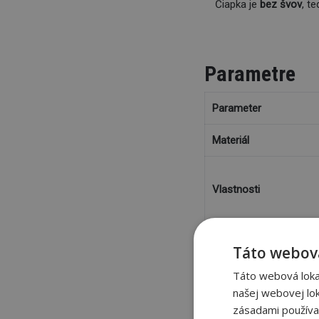
Čiapka je
bez švov
, t
Parametre
Parameter
Materiál
Vlastnosti
Vek
Táto webová
Farba
Táto webová lokal
našej webovej lok
zásadami používa