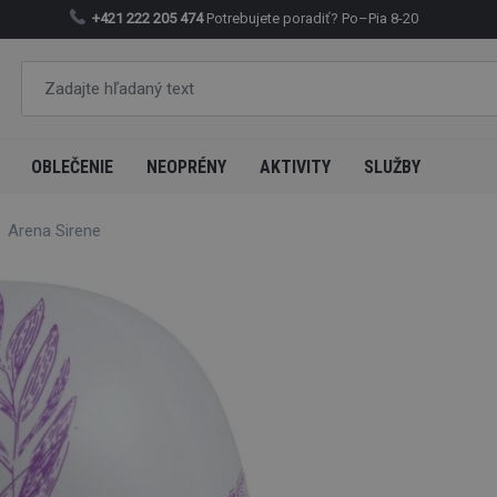
+421 222 205 474
Potrebujete poradiť?
Po–Pia 8-20
OBLEČENIE
NEOPRÉNY
AKTIVITY
SLUŽBY
Arena Sirene