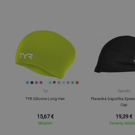
Tyr
Speedo
TYR Silicone Long Hair
Plavecká čiapočka Speed
Cap
15,67 €
19,39 €
Skladom
Varianty sklad